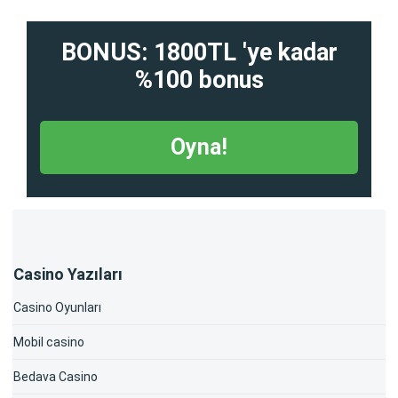
BONUS: 1800TL 'ye kadar
%100 bonus
Oyna!
Casino Yazıları
Casino Oyunları
Mobil casino
Bedava Casino