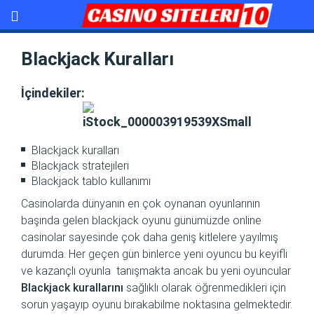
Blackjack Kuralları
İçindekiler:
Blackjack kuralları
Blackjack stratejileri
Blackjack tablo kullanımı
Casinolarda dünyanın en çok oynanan oyunlarının
başında gelen blackjack oyunu günümüzde online
casinolar sayesinde çok daha geniş kitlelere yayılmış
durumda. Her geçen gün binlerce yeni oyuncu bu keyifli
ve kazançlı oyunla tanışmakta ancak bu yeni oyuncular
Blackjack kurallarını
sağlıklı olarak öğrenmedikleri için
sorun yaşayıp oyunu bırakabilme noktasına gelmektedir.