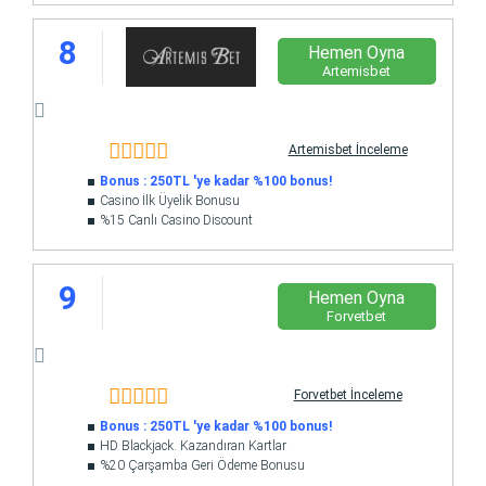
8
Hemen Oyna
Artemisbet
Artemisbet İnceleme
Bonus : 250TL 'ye kadar %100 bonus!
Casino İlk Üyelik Bonusu
%15 Canlı Casino Discount
9
Hemen Oyna
Forvetbet
Forvetbet İnceleme
Bonus : 250TL 'ye kadar %100 bonus!
HD Blackjack. Kazandıran Kartlar
%20 Çarşamba Geri Ödeme Bonusu