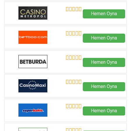
Hemen Oyna
Hemen Oyna
Hemen Oyna
Hemen Oyna
Hemen Oyna