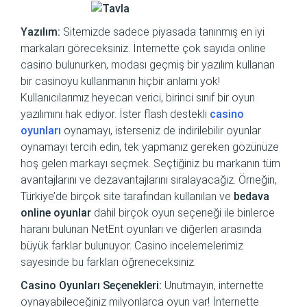
Yazılım:
Sitemizde sadece piyasada tanınmış en iyi
markaları göreceksiniz. İnternette çok sayıda online
casino bulunurken, modası geçmiş bir yazılım kullanan
bir casinoyu kullanmanın hiçbir anlamı yok!
Kullanıcılarımız heyecan verici, birinci sınıf bir oyun
yazılımını hak ediyor. İster flash destekli
casino
oyunları
oynamayı, isterseniz de indirilebilir oyunlar
oynamayı tercih edin, tek yapmanız gereken gözünüze
hoş gelen markayı seçmek. Seçtiğiniz bu markanın tüm
avantajlarını ve dezavantajlarını sıralayacağız. Örneğin,
Türkiye’de birçok site tarafından kullanılan ve
bedava
online oyunlar
dahil birçok oyun seçeneği ile binlerce
haranı bulunan NetEnt oyunları ve diğerleri arasında
büyük farklar bulunuyor. Casino incelemelerimiz
sayesinde bu farkları öğreneceksiniz.
Casino Oyunları Seçenekleri:
Unutmayın, internette
oynayabileceğiniz milyonlarca oyun var! İnternette