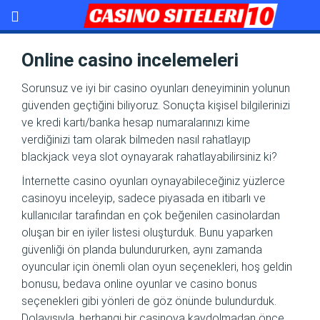
Online casino incelemeleri
Sorunsuz ve iyi bir casino oyunları deneyiminin yolunun
güvenden geçtiğini biliyoruz. Sonuçta kişisel bilgilerinizi
ve kredi kartı/banka hesap numaralarınızı kime
verdiğinizi tam olarak bilmeden nasıl rahatlayıp
blackjack veya slot oynayarak rahatlayabilirsiniz ki?
İnternette casino oyunları oynayabileceğiniz yüzlerce
casinoyu inceleyip, sadece piyasada en itibarlı ve
kullanıcılar tarafından en çok beğenilen casinolardan
oluşan bir en iyiler listesi oluşturduk. Bunu yaparken
güvenliği ön planda bulundururken, aynı zamanda
oyuncular için önemli olan oyun seçenekleri, hoş geldin
bonusu, bedava online oyunlar ve casino bonus
seçenekleri gibi yönleri de göz önünde bulundurduk.
Dolayısıyla, herhangi bir casinoya kaydolmadan önce