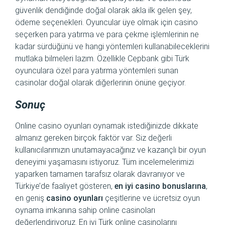
güvenlik dendiğinde doğal olarak akla ilk gelen şey,
ödeme seçenekleri. Oyuncular üye olmak için casino
seçerken para yatırma ve para çekme işlemlerinin ne
kadar sürdüğünü ve hangi yöntemleri kullanabileceklerini
mutlaka bilmeleri lazım. Özellikle Cepbank gibi Türk
oyunculara özel para yatırma yöntemleri sunan
casinolar doğal olarak diğerlerinin önüne geçiyor.
Sonuç
Online casino oyunları oynamak istediğinizde dikkate
almanız gereken birçok faktör var. Siz değerli
kullanıcılarımızın unutamayacağınız ve kazançlı bir oyun
deneyimi yaşamasını istiyoruz. Tüm incelemelerimizi
yaparken tamamen tarafsız olarak davranıyor ve
Türkiye’de faaliyet gösteren,
en iyi casino bonuslarına
,
en geniş
casino oyunları
çeşitlerine ve ücretsiz oyun
oynama imkanına sahip online casinoları
değerlendiriyoruz. En iyi Türk online casinolarını