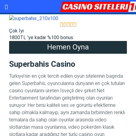
Çok İyi
1800TL 'ye kadar %100 bonus
Hemen Oyna
Superbahis Casino
Türkiye’nin en çok tercih edilen oyun sitelerinin başında
gelen
Superbahis,
oyuncularına dünyanın en çok tutulan
casino oyunlarını üreten İsveçli dev şirket Net
Entertainment tarafından geliştirilmiş olan oyunları
sunuyor. Her birisi kaliteli ses ve görüntü efektlerine
sahip olmakla kalmayıp, aynı zamanda birbirinden renkli
temalara da sahip olan oyunlar arasında video
slotlardan masa oyunlarına, video pokerden klasik
slotlara kadar aradığınız her türlü casino oyun