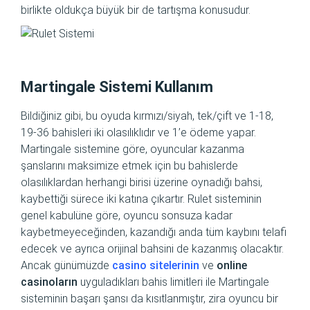
birlikte oldukça büyük bir de tartışma konusudur.
Martingale Sistemi Kullanım
Bildiğiniz gibi, bu oyuda kırmızı/siyah, tek/çift ve 1-18,
19-36 bahisleri iki olasılıklıdır ve 1’e ödeme yapar.
Martingale sistemine göre, oyuncular kazanma
şanslarını maksimize etmek için bu bahislerde
olasılıklardan herhangi birisi üzerine oynadığı bahsi,
kaybettiği sürece iki katına çıkartır. Rulet sisteminin
genel kabulüne göre, oyuncu sonsuza kadar
kaybetmeyeceğinden, kazandığı anda tüm kaybını telafi
edecek ve ayrıca orijinal bahsini de kazanmış olacaktır.
Ancak günümüzde
casino sitelerinin
ve
online
casinoların
uyguladıkları bahis limitleri ile Martingale
sisteminin başarı şansı da kısıtlanmıştır, zira oyuncu bir